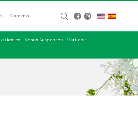
a
Contato
 e Hastes
Vasos Suspensos
Verticais