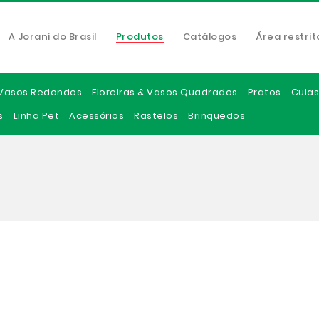
A Jorani do Brasil
Produtos
Catálogos
Área restrit
Vasos Redondos
Floreiras & Vasos Quadrados
Pratos
Cuias
s
Linha Pet
Acessórios
Rastelos
Brinquedos