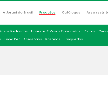
A Jorani do Brasil
Produtos
Catálogos
Área restrit
Vasos Redondos
Floreiras & Vasos Quadrados
Pratos
Cuias
s
Linha Pet
Acessórios
Rastelos
Brinquedos