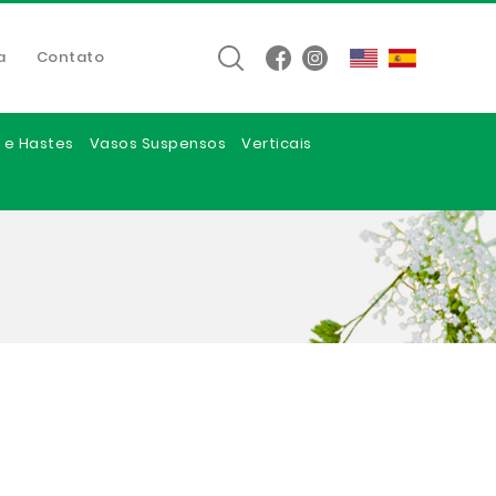
a
Contato
 e Hastes
Vasos Suspensos
Verticais