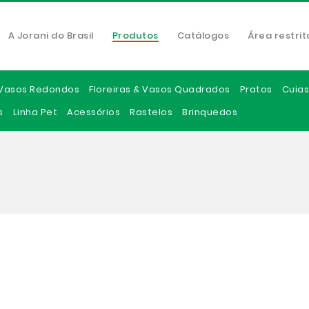
A Jorani do Brasil
Produtos
Catálogos
Área restrit
Vasos Redondos
Floreiras & Vasos Quadrados
Pratos
Cuias
s
Linha Pet
Acessórios
Rastelos
Brinquedos