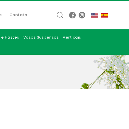
a
Contato
 e Hastes
Vasos Suspensos
Verticais