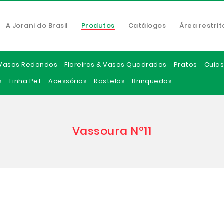
A Jorani do Brasil
Produtos
Catálogos
Área restrit
Vasos Redondos
Floreiras & Vasos Quadrados
Pratos
Cuias
s
Linha Pet
Acessórios
Rastelos
Brinquedos
Vassoura Nº11