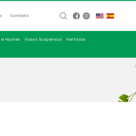
a
Contato
 e Hastes
Vasos Suspensos
Verticais