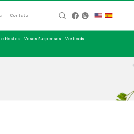
a
Contato
 e Hastes
Vasos Suspensos
Verticais