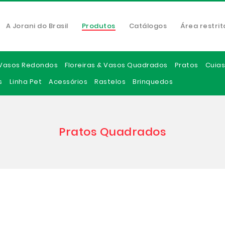
A Jorani do Brasil
Produtos
Catálogos
Área restrit
Vasos Redondos
Floreiras & Vasos Quadrados
Pratos
Cuias
s
Linha Pet
Acessórios
Rastelos
Brinquedos
Pratos Quadrados