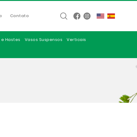
a
Contato
 e Hastes
Vasos Suspensos
Verticais