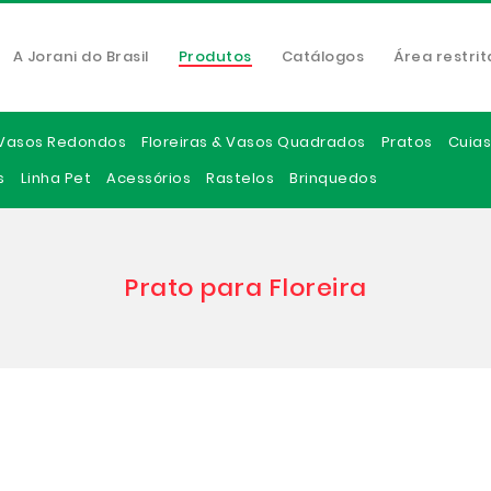
A Jorani do Brasil
Produtos
Catálogos
Área restrit
Vasos Redondos
Floreiras & Vasos Quadrados
Pratos
Cuias
s
Linha Pet
Acessórios
Rastelos
Brinquedos
Prato para Floreira