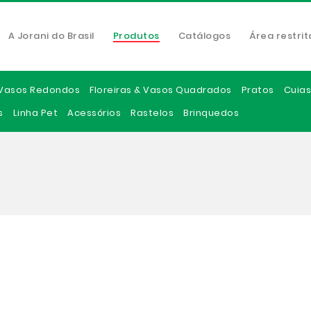
A Jorani do Brasil
Produtos
Catálogos
Área restrit
Vasos Redondos
Floreiras & Vasos Quadrados
Pratos
Cuias
s
Linha Pet
Acessórios
Rastelos
Brinquedos