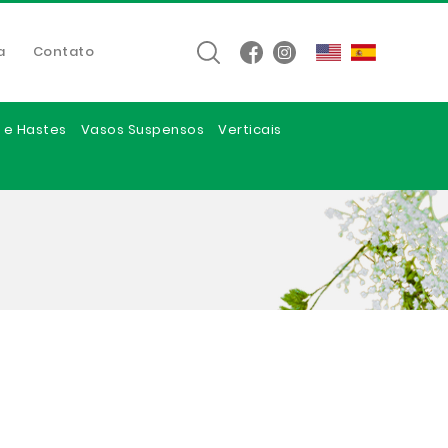
a
Contato
 e Hastes
Vasos Suspensos
Verticais