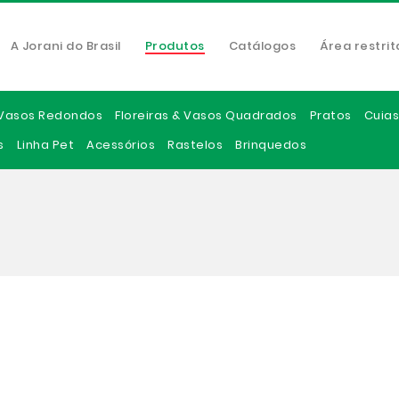
A Jorani do Brasil
Produtos
Catálogos
Área restrit
Vasos Redondos
Floreiras & Vasos Quadrados
Pratos
Cuias
s
Linha Pet
Acessórios
Rastelos
Brinquedos