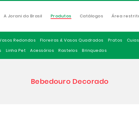
A Jorani do Brasil
Produtos
Catálogos
Área restrit
Vasos Redondos
Floreiras & Vasos Quadrados
Pratos
Cuias
s
Linha Pet
Acessórios
Rastelos
Brinquedos
Bebedouro Decorado