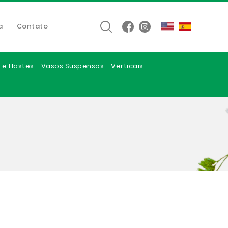
a
Contato
 e Hastes
Vasos Suspensos
Verticais