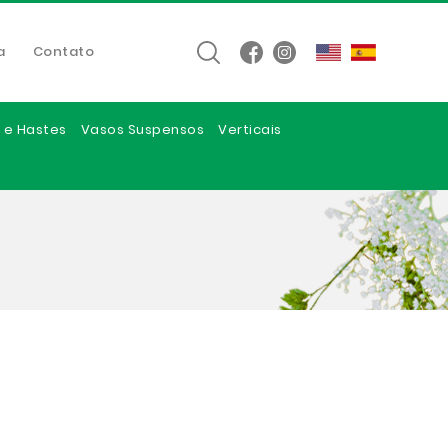
a
Contato
 e Hastes
Vasos Suspensos
Verticais