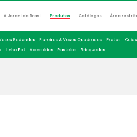
A Jorani do Brasil
Produtos
Catálogos
Área restrit
Vasos Redondos
Floreiras & Vasos Quadrados
Pratos
Cuias
s
Linha Pet
Acessórios
Rastelos
Brinquedos