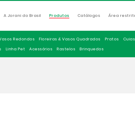
A Jorani do Brasil
Produtos
Catálogos
Área restrit
Vasos Redondos
Floreiras & Vasos Quadrados
Pratos
Cuias
s
Linha Pet
Acessórios
Rastelos
Brinquedos