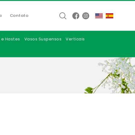
a
Contato
 e Hastes
Vasos Suspensos
Verticais