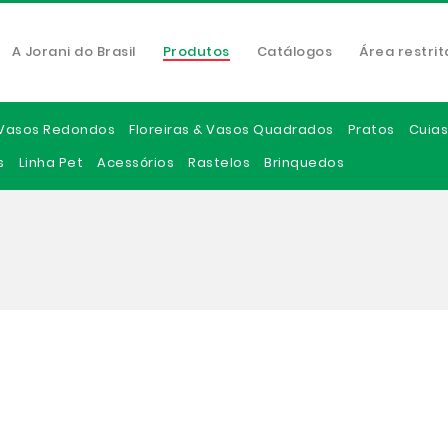
A Jorani do Brasil
Produtos
Catálogos
Área restrit
Vasos Redondos
Floreiras & Vasos Quadrados
Pratos
Cuias
s
Linha Pet
Acessórios
Rastelos
Brinquedos