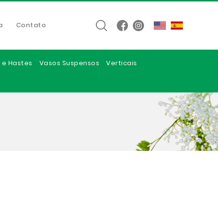
a
Contato
 e Hastes
Vasos Suspensos
Verticais