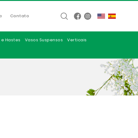
a
Contato
 e Hastes
Vasos Suspensos
Verticais