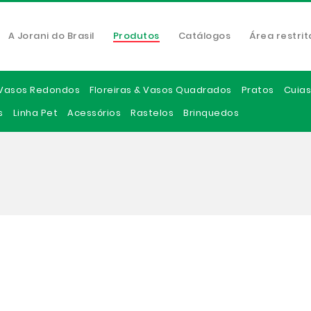
A Jorani do Brasil
Produtos
Catálogos
Área restrit
Vasos Redondos
Floreiras & Vasos Quadrados
Pratos
Cuias
s
Linha Pet
Acessórios
Rastelos
Brinquedos