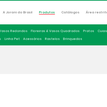
A Jorani do Brasil
Produtos
Catálogos
Área restrit
Vasos Redondos
Floreiras & Vasos Quadrados
Pratos
Cuias
s
Linha Pet
Acessórios
Rastelos
Brinquedos