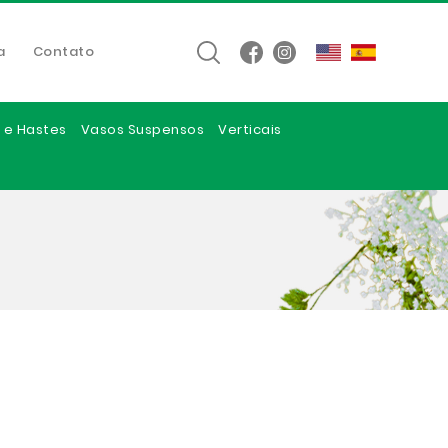
a
Contato
 e Hastes
Vasos Suspensos
Verticais