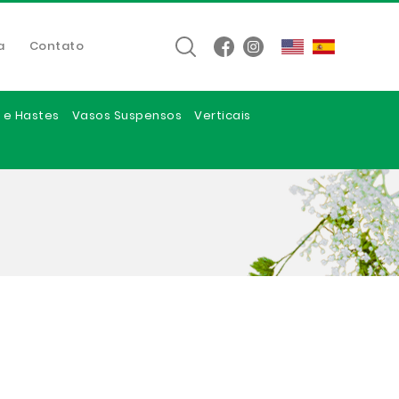
a
Contato
 e Hastes
Vasos Suspensos
Verticais