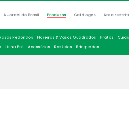
A Jorani do Brasil
Produtos
Catálogos
Área restrit
Vasos Redondos
Floreiras & Vasos Quadrados
Pratos
Cuias
s
Linha Pet
Acessórios
Rastelos
Brinquedos