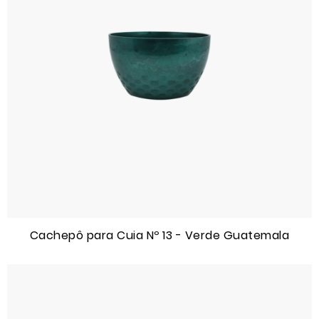
Cachepô para Cuia Nº 13 - Verde Guatemala