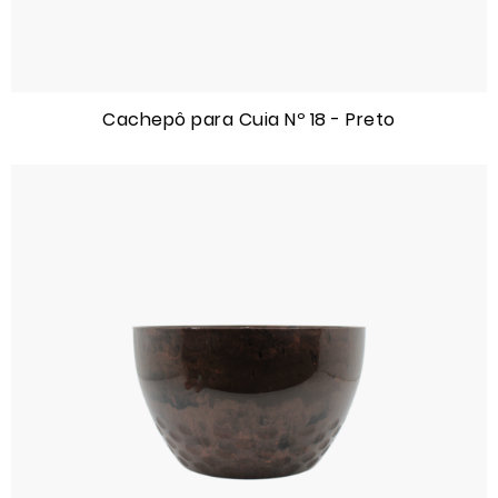
Cachepô para Cuia Nº 18 - Preto