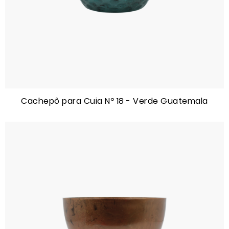
Cachepô para Cuia Nº 18 - Verde Guatemala