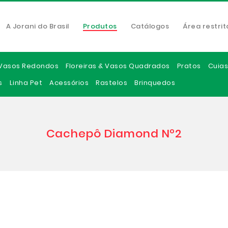
A Jorani do Brasil
Produtos
Catálogos
Área restrit
Vasos Redondos
Floreiras & Vasos Quadrados
Pratos
Cuias
s
Linha Pet
Acessórios
Rastelos
Brinquedos
Cachepô Diamond Nº2