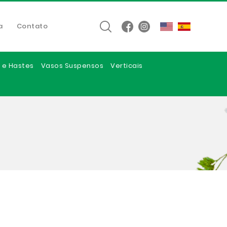
a
Contato
 e Hastes
Vasos Suspensos
Verticais