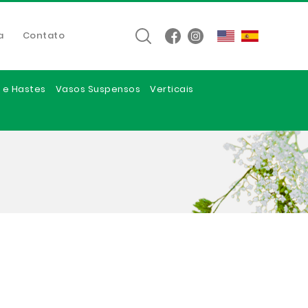
a
Contato
 e Hastes
Vasos Suspensos
Verticais