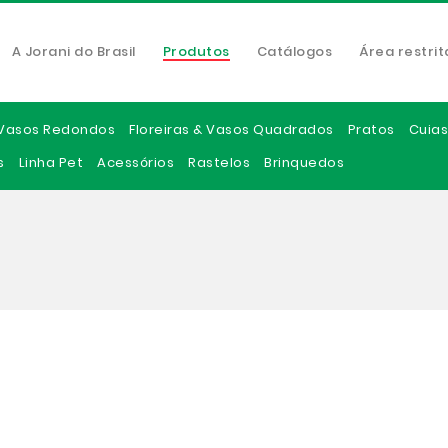
A Jorani do Brasil
Produtos
Catálogos
Área restrit
Vasos Redondos
Floreiras & Vasos Quadrados
Pratos
Cuias
s
Linha Pet
Acessórios
Rastelos
Brinquedos