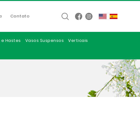
a
Contato
 e Hastes
Vasos Suspensos
Verticais