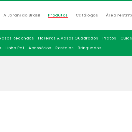
A Jorani do Brasil
Produtos
Catálogos
Área restrit
Vasos Redondos
Floreiras & Vasos Quadrados
Pratos
Cuias
s
Linha Pet
Acessórios
Rastelos
Brinquedos