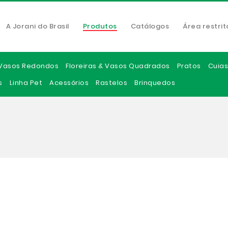
A Jorani do Brasil
Produtos
Catálogos
Área restrit
Vasos Redondos
Floreiras & Vasos Quadrados
Pratos
Cuias
s
Linha Pet
Acessórios
Rastelos
Brinquedos