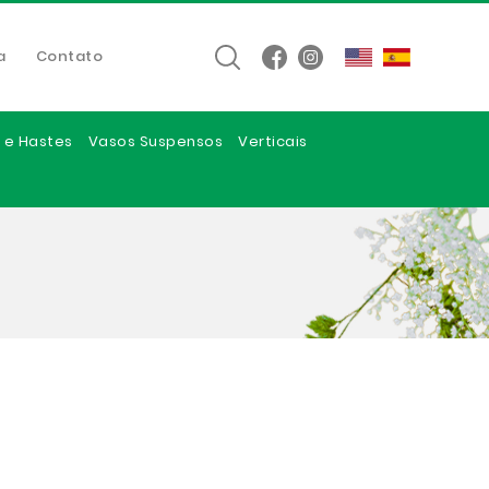
a
Contato
 e Hastes
Vasos Suspensos
Verticais