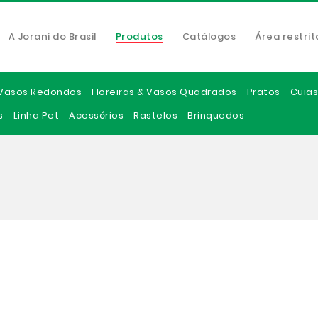
A Jorani do Brasil
Produtos
Catálogos
Área restrit
Vasos Redondos
Floreiras & Vasos Quadrados
Pratos
Cuias
s
Linha Pet
Acessórios
Rastelos
Brinquedos