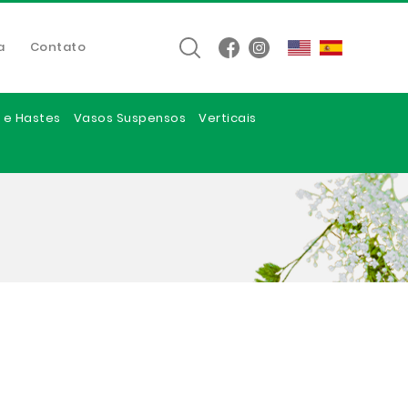
a
Contato
 e Hastes
Vasos Suspensos
Verticais