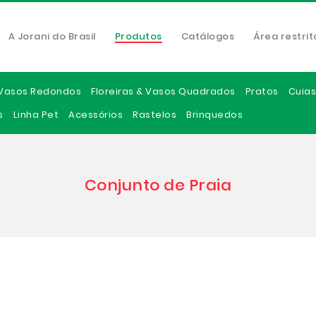
A Jorani do Brasil
Produtos
Catálogos
Área restrit
Vasos Redondos
Floreiras & Vasos Quadrados
Pratos
Cuias
s
Linha Pet
Acessórios
Rastelos
Brinquedos
Conjunto de Praia