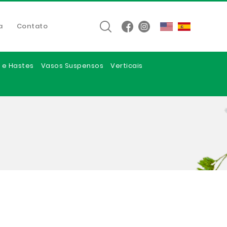
a
Contato
 e Hastes
Vasos Suspensos
Verticais