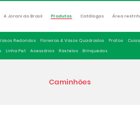
A Jorani do Brasil
Produtos
Catálogos
Área restrit
Vasos Redondos
Floreiras & Vasos Quadrados
Pratos
Cuias
s
Linha Pet
Acessórios
Rastelos
Brinquedos
Caminhões