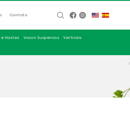
a
Contato
 e Hastes
Vasos Suspensos
Verticais