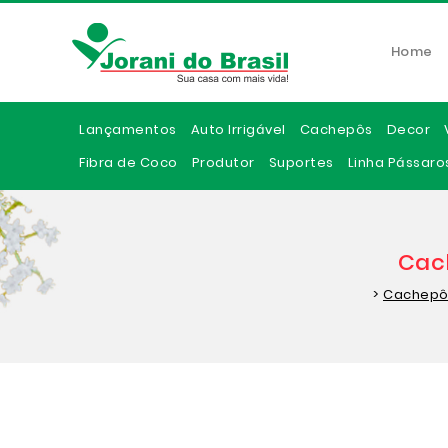
Home
Lançamentos
Auto Irrigável
Cachepôs
Decor
Fibra de Coco
Produtor
Suportes
Linha Pássaro
Cach
>
Cachepô