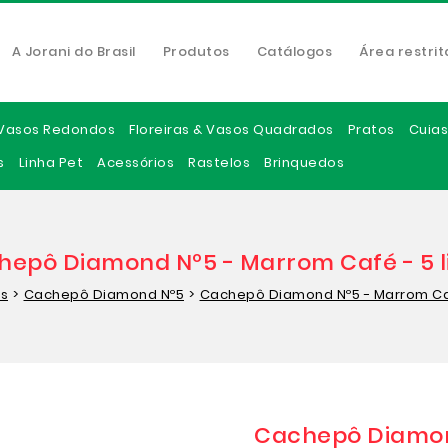
A Jorani do Brasil
Produtos
Catálogos
Área restrit
Vasos Redondos
Floreiras & Vasos Quadrados
Pratos
Cuias
s
Linha Pet
Acessórios
Rastelos
Brinquedos
epô Diamond Nº5 - Marrom Café - 5 l
s
>
Cachepô Diamond Nº5
>
Cachepô Diamond Nº5 - Marrom Café
Cachepô Diamond