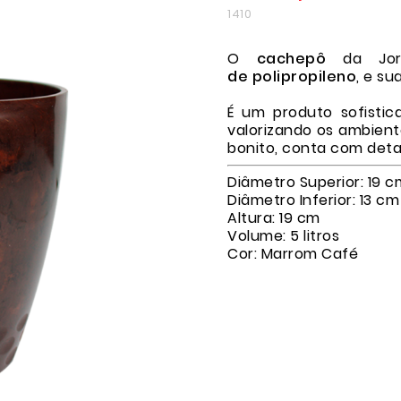
1410
O
cachepô
da Jo
de polipropileno
, e s
É um produto sofistic
valorizando os ambiente
bonito, conta com deta
Diâmetro Superior: 19 c
Diâmetro Inferior: 13 cm
Altura: 19 cm
Volume: 5 litros
Cor: Marrom Café