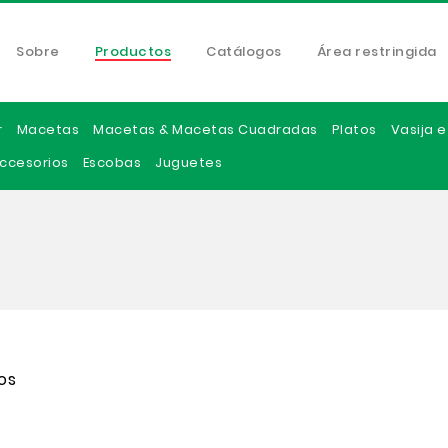
Sobre
Productos
Catálogos
Área restringida
r
Macetas
Macetas & Macetas Cuadradas
Platos
Vasija 
ccesorios
Escobas
Juguetes
os