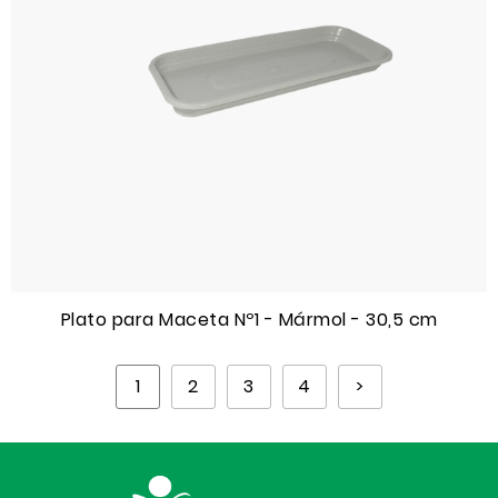
Plato para Maceta Nº1 - Mármol - 30,5 cm
1
2
3
4
>