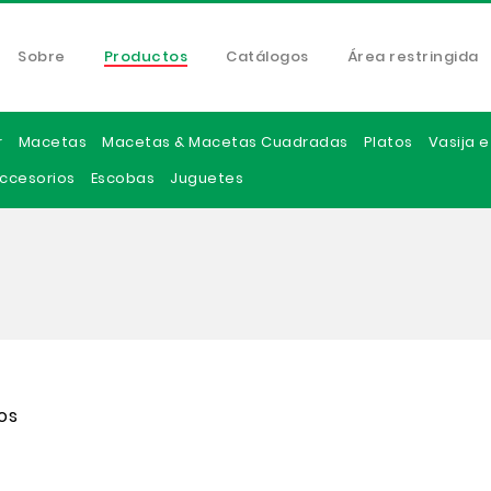
Sobre
Productos
Catálogos
Área restringida
r
Macetas
Macetas & Macetas Cuadradas
Platos
Vasija 
ccesorios
Escobas
Juguetes
os