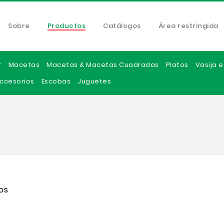
Sobre
Productos
Catálogos
Área restringida
r
Macetas
Macetas & Macetas Cuadradas
Platos
Vasija 
ccesorios
Escobas
Juguetes
os