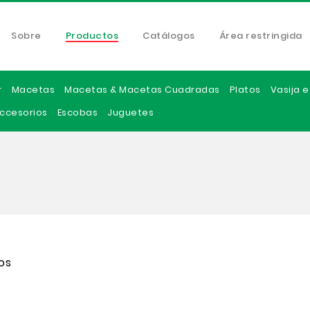
Sobre
Productos
Catálogos
Área restringida
r
Macetas
Macetas & Macetas Cuadradas
Platos
Vasija 
ccesorios
Escobas
Juguetes
os