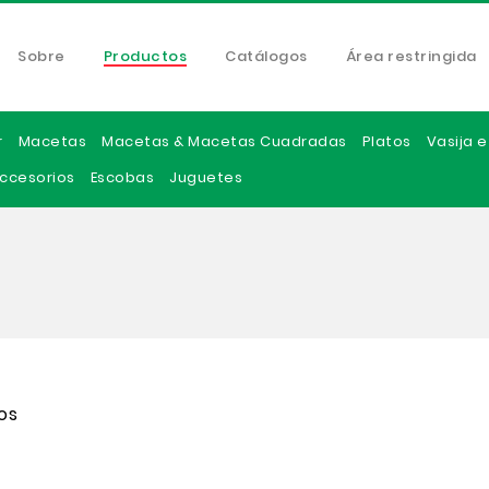
Sobre
Productos
Catálogos
Área restringida
r
Macetas
Macetas & Macetas Cuadradas
Platos
Vasija 
ccesorios
Escobas
Juguetes
os