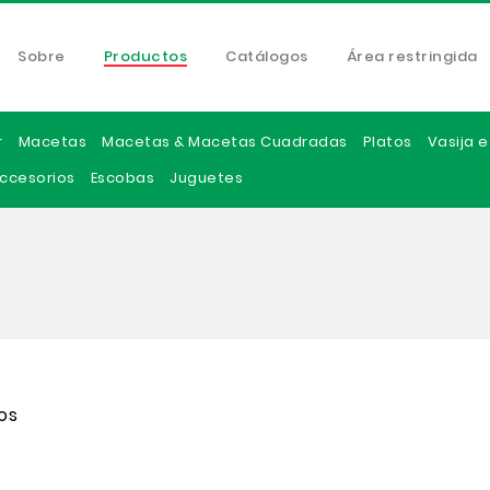
Sobre
Productos
Catálogos
Área restringida
r
Macetas
Macetas & Macetas Cuadradas
Platos
Vasija 
ccesorios
Escobas
Juguetes
os