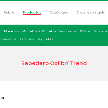
Sobre
Productos
Catálogos
Área restringida
r
Macetas
Macetas & Macetas Cuadradas
Platos
Vasija 
ccesorios
Escobas
Juguetes
Bebedero Colibrí Trend
os