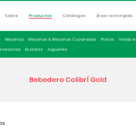
Sobre
Productos
Catálogos
Área restringida
r
Macetas
Macetas & Macetas Cuadradas
Platos
Vasija 
ccesorios
Escobas
Juguetes
Bebedero ColibrÍ Gold
os