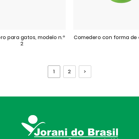
o para gatos, modelo n.º
Comedero con forma de o
2
1
2
>