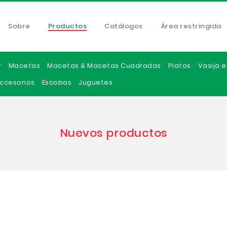
Sobre
Productos
Catálogos
Área restringida
r
Macetas
Macetas & Macetas Cuadradas
Platos
Vasija 
ccesorios
Escobas
Juguetes
Nuevos productos