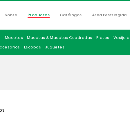
Sobre
Productos
Catálogos
Área restringida
r
Macetas
Macetas & Macetas Cuadradas
Platos
Vasija 
ccesorios
Escobas
Juguetes
os