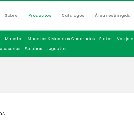
Sobre
Productos
Catálogos
Área restringida
r
Macetas
Macetas & Macetas Cuadradas
Platos
Vasija 
ccesorios
Escobas
Juguetes
os