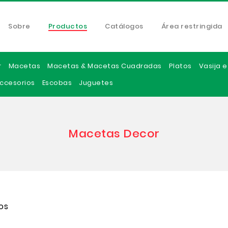
Sobre
Productos
Catálogos
Área restringida
r
Macetas
Macetas & Macetas Cuadradas
Platos
Vasija 
ccesorios
Escobas
Juguetes
Macetas Decor
os