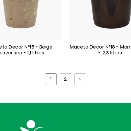
ta Decor Nº15 - Beige
Maceta Decor Nº18 - Mar
ravertino - 1,1 litros
- 2,3 litros
1
2
>