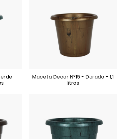
Verde
Maceta Decor Nº15 - Dorado - 1,1
os
litros