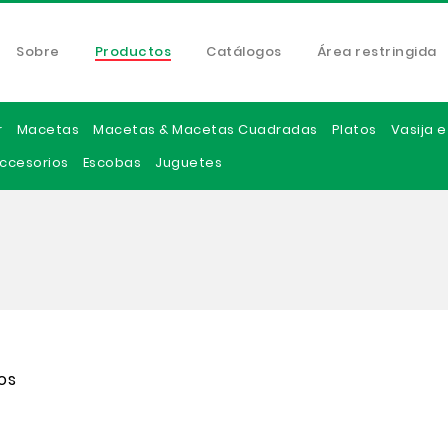
Sobre
Productos
Catálogos
Área restringida
r
Macetas
Macetas & Macetas Cuadradas
Platos
Vasija 
ccesorios
Escobas
Juguetes
os