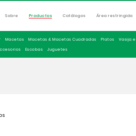
Sobre
Productos
Catálogos
Área restringida
r
Macetas
Macetas & Macetas Cuadradas
Platos
Vasija 
ccesorios
Escobas
Juguetes
os