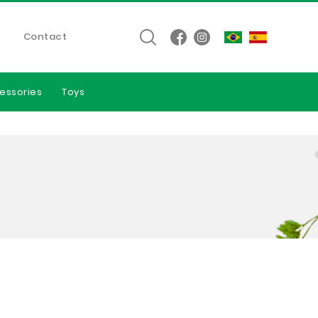
Contact
essories
Toys