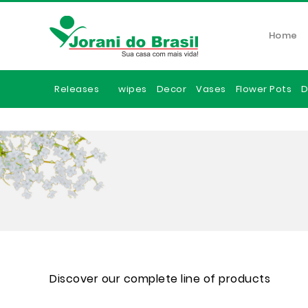
Home
Releases
wipes
Decor
Vases
Flower Pots
D
Discover our complete line of products