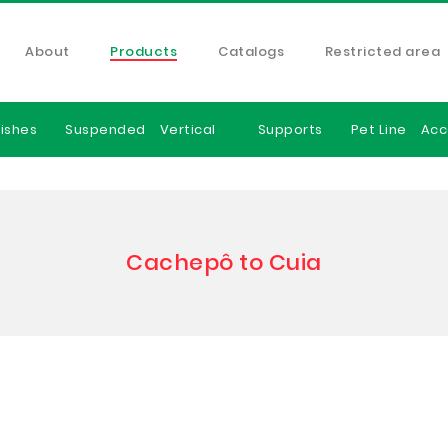
About
Products
Catalogs
Restricted area
ishes
Suspended
Vertical
Supports
Pet Line
Acc
Cachepô to Cuia